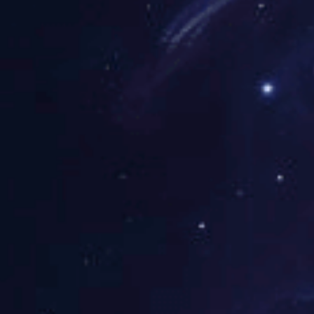
产品类别：
稳压器
产品类别
产品名称：SVC系列三相稳压器
产品名称