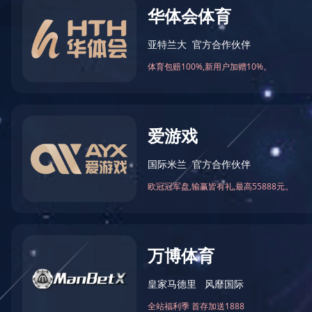
坚持以“专业成就品质、服务铸造竞争力”为理念
关于我们