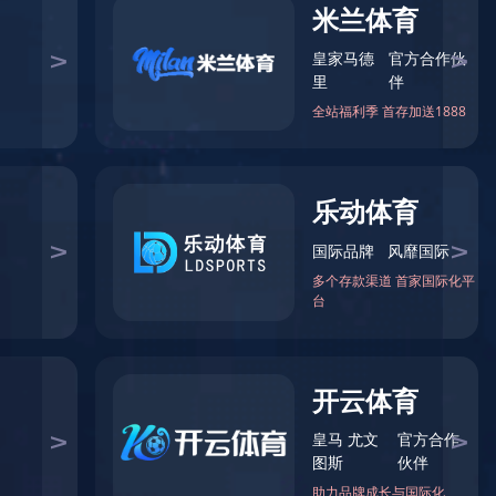
查看更多 +