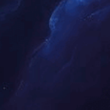
：
三相变压器
产品类别：
单相变压器
：SG系列三相干式变压器（整
产品名称：BK系列控制变压器（