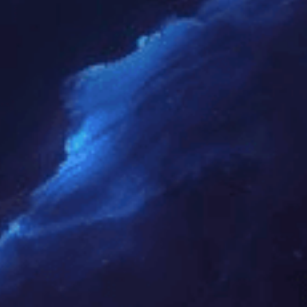
产品类别：
电抗器
产品名称：KSG系列输入电抗器