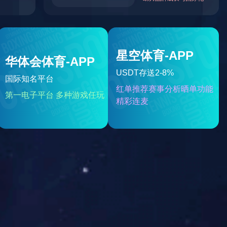
作指导。
自动铁芯数控氩焊机等先进设备。
联系我们
不断加强质量
厂址：青岛即墨区小韩村工业园
ISO9001
电话：0532-88564000
传真：0532-88563775
查看更多 +