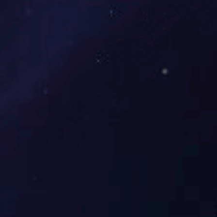
专业生产单、三相变压器，稳压器，调压器，电