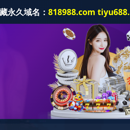
分类
荣誉资质
厂区设备
人才招聘
新