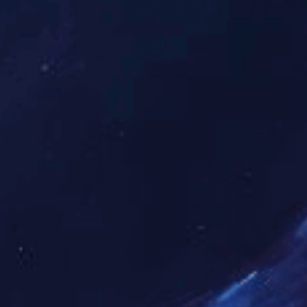
查看更多 +
自动铁芯数控氩焊机等先进设备。