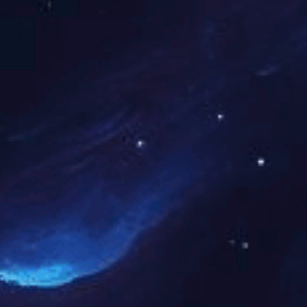
产品类别：
三相变压器
产品类别
产品名称：SSG系列三相伺服变压器
产品名称
流）
注重产品开发、研制的同时，不断加强质量管理
荣誉资质