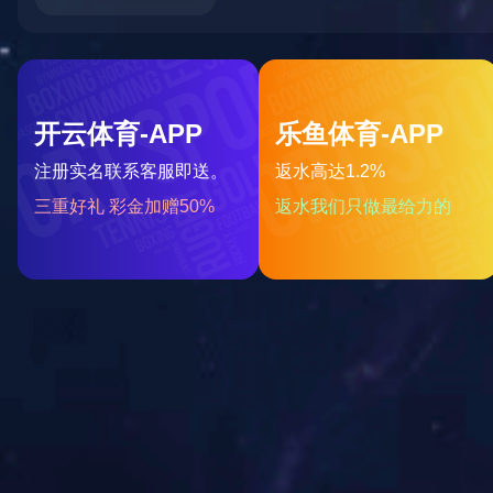
星空app登录入口自创建以来，一直坚持不断开发，创新产
公司拥有硅钢片自动冲剪线，全自动数控平绕机、箔绕机、
公司简介
荣誉资质
在新的世纪里，兰宇公司坚持以“专业成就品质、
公司秉承“
服务铸造竞争力”为理念，致力于新产品、新技
荣获多项荣
术、新工艺的不断创新和开拓。
查看更多
查看更多 +