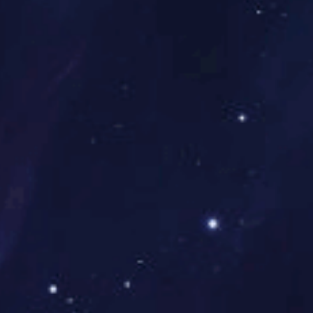
逆变器，电机启动柜等产品
环形绕线机、扁线立绕机、R型绕线机、数控雕刻机、真空压力浸烤机、全