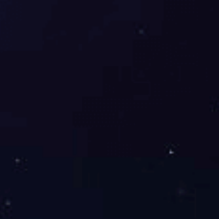
查看更多 +
热烈祝贺星空app登录入口的官方网站正式…