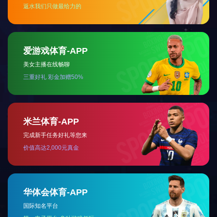
80V
28x40
85.8x40
110x75x75
115
M5
A
100V
28x50
85.8x50
110x85x75
115
M5
A
Copyright © 2018 星空app登录入口 All rights Reserved 版权所有 未经许可不
得使用、转载、摘编。
微星空（中国）
关于我们
产品中心
荣誉资质
厂区设备
人才招聘
新闻中心
销售网点
联系我们
米兰网站登录入口
|
乐鱼网页版页面登录
|
开云app官方在线入口
|
米兰网页版
|
米兰官
方站网页版在线登入
|
华体会平台
|
MK网页版登录入口
|
星空体育平台官网入口
|
米兰