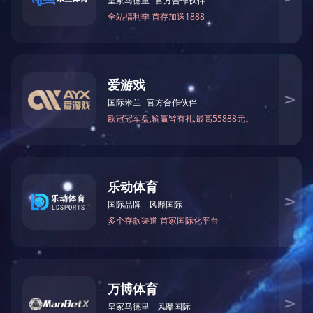
4.变压器次级为单绕组时，可选择下表中的容量；次级为双绕组或
多绕组时，容量适当减少。
5.下表容量均基于我厂0.5mm的常规EI片，基于相同尺寸的铁芯和
骨架，其容量可相应增加10%左右。如：35*18的铁芯和骨架，采
用0.5mm的EI片，所产变压器容量为4.0VA；若改用0.35mm的EI
片，容量可增至4.5VA。
6.下表仅列明我厂常用骨架型号，更多型号骨架请来电垂询。
二、外型及安装尺寸